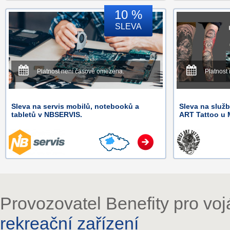
10 %
SLEVA
Platnost není časově omezena.
Platnost
Sleva na servis mobilů, notebooků a
Sleva na služ
tabletů v NBSERVIS.
ART Tattoo u 
Provozovatel Benefity pro vo
rekreační zařízení