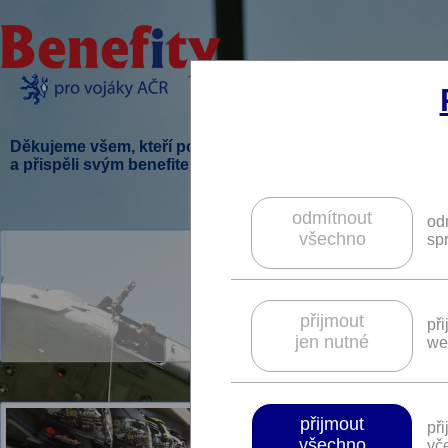
Děkujeme všem, kteří podpořili tento projekt
a přispěli svým benefitem.
odmítnout
od
všechno
sp
V této sekci je p
přijmout
př
jen nutné
we
přijmout
př
všechno
vče