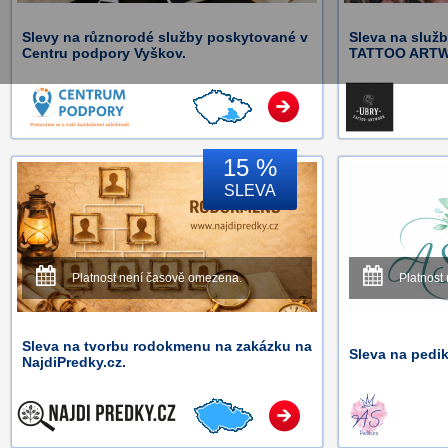
Slevy na různorodé služby poskytované v
Sleva na služ
Centru podpory Vyškov.
TATTOO ART
15 %
SLEVA
Platnost není časově omezena.
Platnost
Sleva na tvorbu rodokmenu na zakázku na
Sleva na pedi
NajdiPredky.cz.