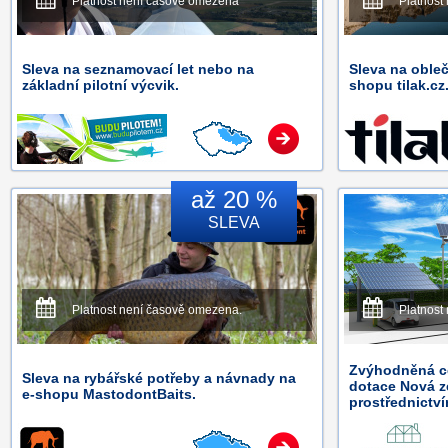
Platnost není časově omezena
Platnost
Sleva na seznamovací let nebo na
Sleva na obleč
základní pilotní výcvik.
shopu tilak.cz
až 20 %
SLEVA
Platnost není časově omezena.
Platnost
Zvýhodněná ce
Sleva na rybářské potřeby a návnady na
dotace Nová z
e-shopu MastodontBaits.
prostřednictv