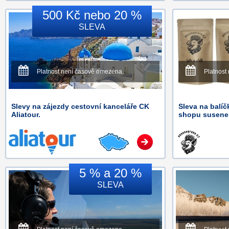
500 Kč nebo 20 %
SLEVA
Platnost není časově omezena.
Platnost
Slevy na zájezdy cestovní kanceláře CK
Sleva na balí
Aliatour.
shopu susenep
5 % a 20 %
SLEVA