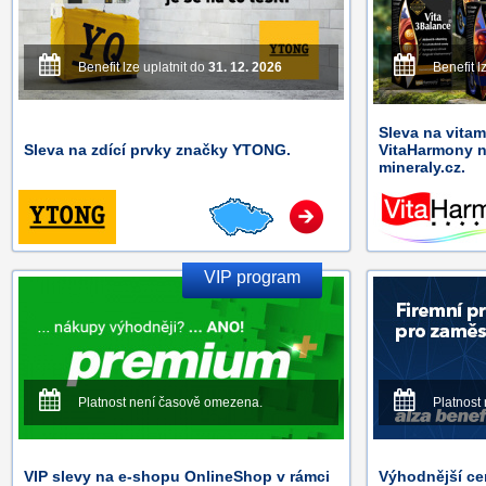
Benefit lze uplatnit do
31. 12. 2026
Benefit l
Sleva na vitam
Sleva na zdící prvky značky YTONG.
VitaHarmony n
mineraly.cz.
VIP program
Platnost není časově omezena.
Platnost
VIP slevy na e-shopu OnlineShop v rámci
Výhodnější ce