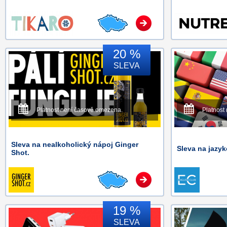
20 %
SLEVA
Platnost není časově omezena.
Platnost
Sleva na nealkoholický nápoj Ginger
Sleva na jazyk
Shot.
19 %
SLEVA