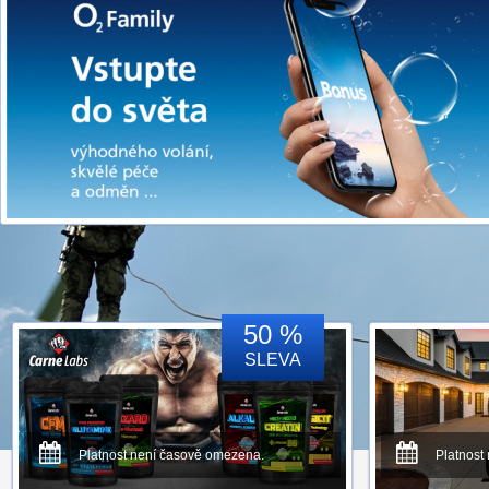
50 %
SLEVA
Platnost není časově omezena.
Platnost