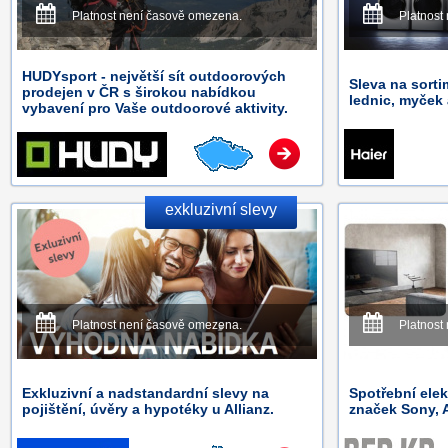
Platnost není časově omezena.
Platnost
HUDYsport - největší sít outdoorových
Sleva na sorti
prodejen v ČR s širokou nabídkou
lednic, myček 
vybavení pro Vaše outdoorové aktivity.
exkluzivní slevy
Platnost není časově omezena.
Platnost
Exkluzivní a nadstandardní slevy na
Spotřební ele
pojištění, úvěry a hypotéky u Allianz.
značek Sony, A