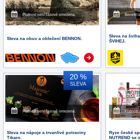
Platnost není časově omezena.
Benefit l
Sleva na švih
Sleva na obuv a oblečení BENNON.
ŠVIHEJ.
20 %
SLEVA
Platnost není časově omezena.
Platnost
Sleva na nápoje a trvanlivé potraviny
Ryze české sp
Tikaro.
NUTREND se s