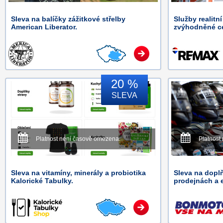
Sleva na balíčky zážitkové střelby
Služby realitn
American Liberator.
zvýhodněné c
20 %
SLEVA
Platnost není časově omezena.
Platnost
Sleva na vitamíny, minerály a probiotika
Sleva na dopl
Kalorické Tabulky.
prodejnách a