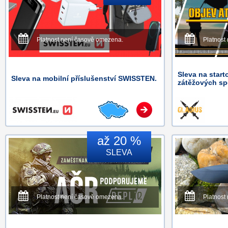
Platnost není časově omezena.
Platnost
Sleva na start
Sleva na mobilní příslušenství SWISSTEN.
zátěžových sp
až 20 %
SLEVA
Platnost není časově omezena.
Platnost