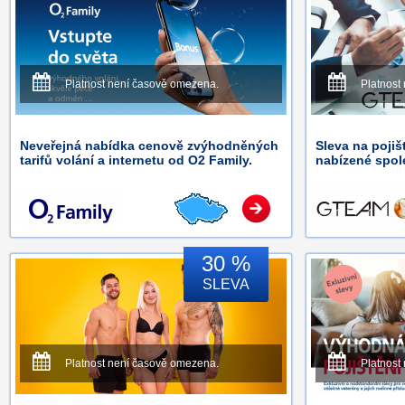
Platnost není časově omezena.
Platnost
Neveřejná nabídka cenově zvýhodněných
Sleva na pojiš
tarifů volání a internetu od O2 Family.
nabízené spol
30 %
SLEVA
Platnost není časově omezena.
Platnost