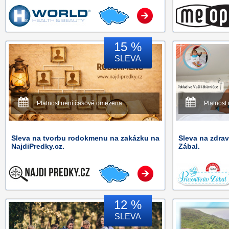
15 %
SLEVA
Platnost není časově omezena.
Platnost
Sleva na tvorbu rodokmenu na zakázku na
Sleva na zdra
NajdiPredky.cz.
Zábal.
12 %
SLEVA