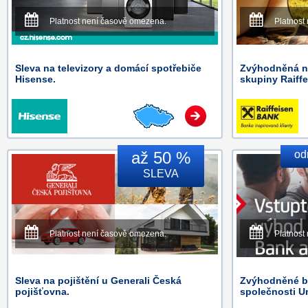
Platnost není časově omezena.
Platnost
Sleva na televizory a domácí spotřebiče
Zvýhodněná na
Hisense.
skupiny Raiff
až 50 %
od
SLEVA
Platnost není časově omezena.
Platnost
Sleva na pojištění u Generali Česká
Zvýhodněné b
pojišťovna.
společnosti U