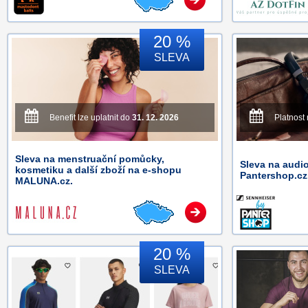
20 %
SLEVA
Benefit lze uplatnit do
31. 12. 2026
Platnost
Sleva na menstruační pomůcky,
Sleva na audio
kosmetiku a další zboží na e-shopu
Pantershop.cz
MALUNA.cz.
20 %
SLEVA