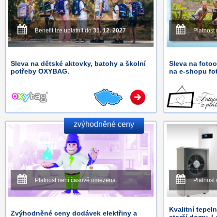
Benefit lze uplatnit do
31. 12. 2027
Platnost
Sleva na dětské aktovky, batohy a školní
Sleva na fotoo
potřeby OXYBAG.
na e-shopu fo
zvýhodněné ceny
Platnost není časově omezena.
Platnost
Kvalitní tepel
Zvýhodněné ceny dodávek elektřiny a