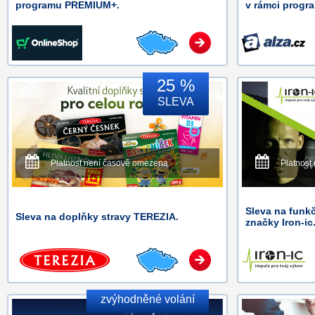
programu PREMIUM+.
v rámci progra
25 %
SLEVA
Platnost není časově omezena.
Platnost
Sleva na funkč
Sleva na doplňky stravy TEREZIA.
značky Iron-ic
zvýhodněné volání