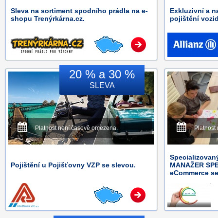
Sleva na sortiment spodního prádla na e-
Exkluzivní a n
shopu Trenýrkárna.cz.
pojištění vozid
20 % a 30 %
SLEVA
Platnost není časově omezena.
Platnost
Specializovaný
Pojištění u Pojišťovny VZP se slevou.
MANAŽER SPE
eCommerce se