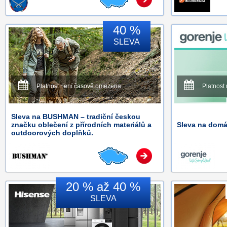
40 %
SLEVA
Platnost není časově omezena.
Platnost
Sleva na BUSHMAN – tradiční českou
značku oblečení z přírodních materiálů a
Sleva na domá
outdoorových doplňků.
20 % až 40 %
SLEVA