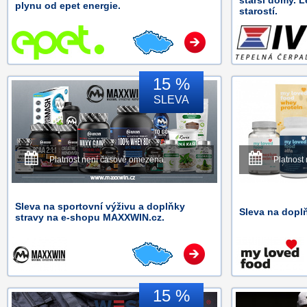
starší domy. L
plynu od epet energie.
starostí.
15 %
SLEVA
Platnost není časově omezena.
Platnost
Sleva na sportovní výživu a doplňky
Sleva na dopl
stravy na e-shopu MAXXWIN.cz.
15 %