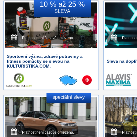
10 % až 25 %
SLEVA
Platnost není časově omezena.
Platnost
Sportovní výživa, zdravé potraviny a
fitness pomůcky se slevou na
Sleva na doplň
KULTURISTIKA.COM.
speciální slevy
Platnost není časově omezena.
Platnost