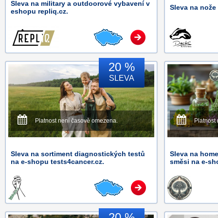
Sleva na military a outdoorové vybavení v
Sleva na nože
eshopu repliq.cz.
20 %
SLEVA
Platnost není časově omezena.
Platnost
Sleva na sortiment diagnostických testů
Sleva na home
na e-shopu tests4cancer.cz.
směsi na e-sh
20 %