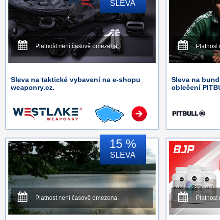
SLEVA
Platnost není časově omezena.
Platnost
Sleva na taktické vybavení na e-shopu
Sleva na bundy
weaponry.cz.
oblečení PITB
15 %
SLEVA
Platnost není časově omezena.
Platnost