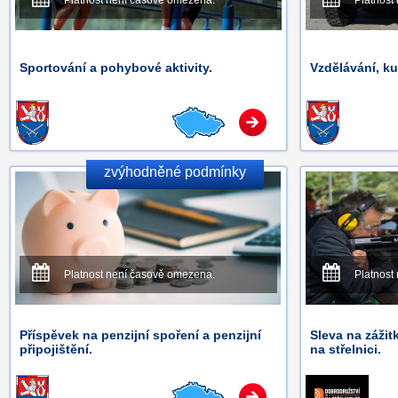
Platnost není časově omezena.
Platnost
Sportování a pohybové aktivity.
Vzdělávání, ku
zvýhodněné podmínky
Platnost není časově omezena.
Platnost
Příspěvek na penzijní spoření a penzijní
Sleva na zážit
připojištění.
na střelnici.