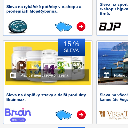
Sleva na spor
Sleva na rybářské potřeby v e-shopu a
e-shopu bjp-st
prodejnách MojeRybarina.
Brně.
15 %
SLEVA
Platnost není časově omezena.
Platnost
Sleva na doplňky stravy a další produkty
Sleva na všec
Brainmax.
kanceláře Vega