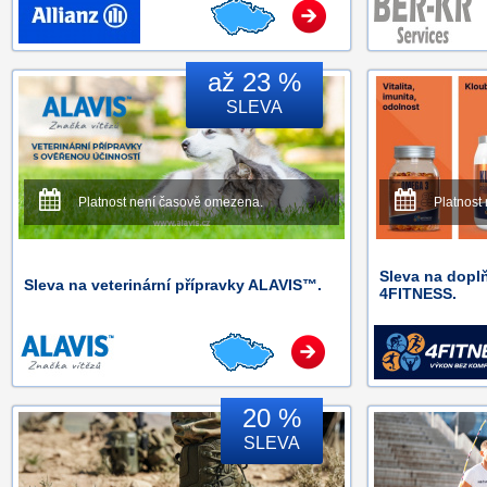
až 23 %
SLEVA
Platnost není časově omezena.
Platnost
Sleva na dopl
Sleva na veterinární přípravky ALAVIS™.
4FITNESS.
20 %
SLEVA