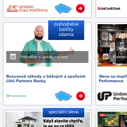
zvýhodněné
balíčky
zdarma
Platnost není časově omezena.
Platnost
Bonusové výhody u běžných a spořicích
Sleva na doplň
účtů Partners Banky.
Performance.
speciální sleva