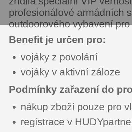
zřídila speciální VIP věrnost
profesionálové armádních s
outdoorového vybavení pr
Benefit je určen pro:
vojáky z povolání
vojáky v aktivní záloze
Podmínky zařazení do p
nákup zboží pouze pro vl
registrace v HUDYpartne