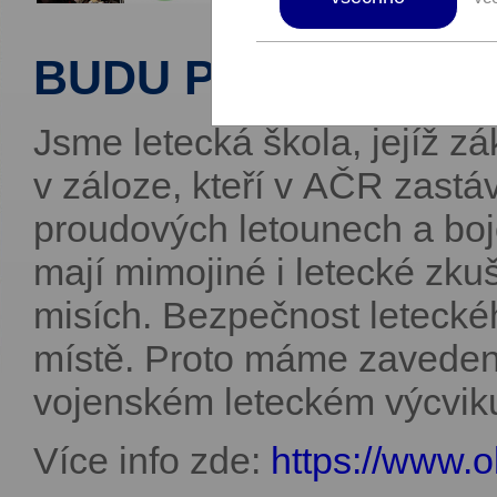
BUDU PILOTEM!
Jsme letecká škola, jejíž zák
v záloze, kteří v AČR zastáv
proudových letounech a bojo
mají mimojiné i letecké zku
misích. Bezpečnost letecké
místě. Proto máme zavedený
vojenském leteckém výcvik
Více info zde:
https://www.o