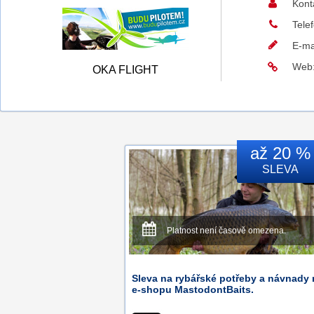
Kont
Tele
E-ma
Web
OKA FLIGHT
až 20 %
SLEVA
Platnost není časově omezena.
Sleva na rybářské potřeby a návnady
e-shopu MastodontBaits.