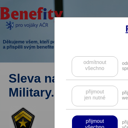
Děkujeme všem, kteří podpořili tento projekt
a přispěli svým benefitem.
odmítnout
od
všechno
sp
Sleva na balistické 
Military.
přijmout
př
jen nutné
we
přijmout
př
všechno
vče