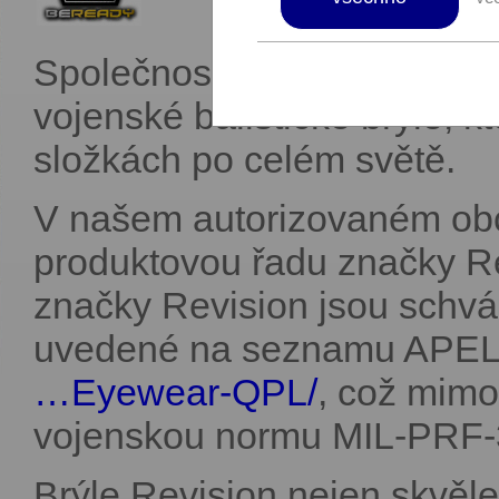
Společnost Revision Military
vojenské balistické brýle, 
složkách po celém světě.
V našem autorizovaném ob
produktovou řadu značky Rev
značky Revision jsou schv
uvedené na seznamu APE
…Eyewear-QPL/
, což mimo
vojenskou normu MIL-PRF
Brýle Revision nejen skvěle