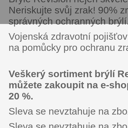
Neriskujte svůj zrak! 90% z
správných ochranných brýlí
Vojenská zdravotní pojišťo
na pomůcky pro ochranu zr
Veškerý sortiment brýlí R
můžete zakoupit na e-sh
20 %.
Sleva se nevztahuje na zbož
Sleva se nevztahuje na zboží