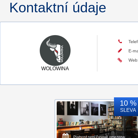
Kontaktní údaje
Tele
E-ma
Web
WOLOWINA
10 %
SLEVA
Platnost není časově omezena.