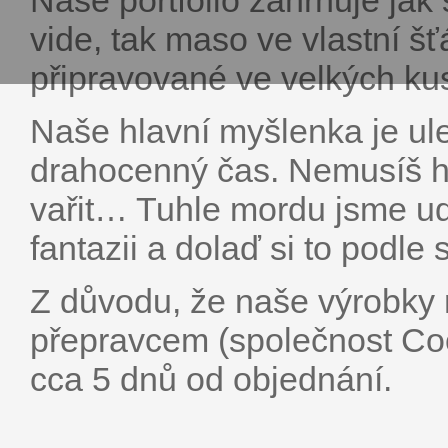
Naše portfolio zahrnuje ja
vide, tak maso ve vlastní 
připravované ve velkých ku
Naše hlavní myšlenka je ulehč
drahocenný čas. Nemusíš ho
vařit… Tuhle mordu jsme udě
fantazii a dolaď si to podle 
Z důvodu, že naše výrobky 
přepravcem (společnost Coo
cca 5 dnů od objednání.