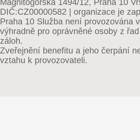
Magnitogorská 1494/12, Praha 10 Vr
DIČ:CZ00000582 | organizace je zap
Praha 10 Služba není provozována v 
výhradně pro oprávněné osoby z řad
záloh.
Zveřejnění benefitu a jeho čerpání 
vztahu k provozovateli.