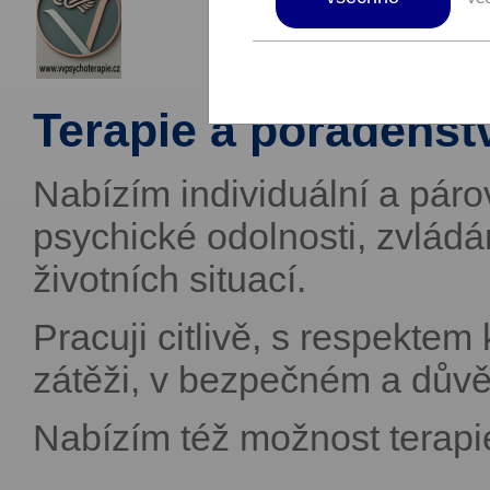
Terapie a poradenstv
Nabízím individuální a pár
psychické odolnosti, zvládán
životních situací.
Pracuji citlivě, s respektem
zátěži, v bezpečném a důvě
Nabízím též možnost terapie