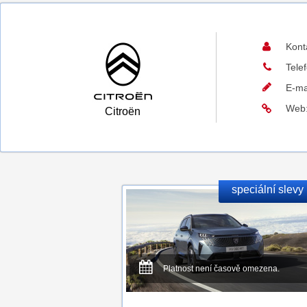
Kont
Tele
E-ma
Web
Citroën
speciální slevy
Platnost není časově omezena.