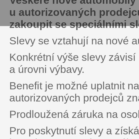
Veškeré nové automobily 
u autorizovaných prodejc
zakoupit se speciálními s
Slevy se vztahují na nové a
Konkrétní výše slevy závis
a úrovni výbavy.
Benefit je možné uplatnit 
autorizovaných prodejců zn
Prodloužená záruka na osob
Pro poskytnutí slevy a získ