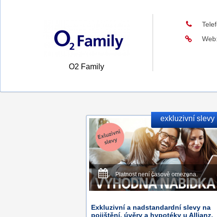
Tele
Web
O2 Family
exkluzivní slevy
Platnost není časově omezena.
Exkluzivní a nadstandardní slevy na
pojištění, úvěry a hypotéky u Allianz.