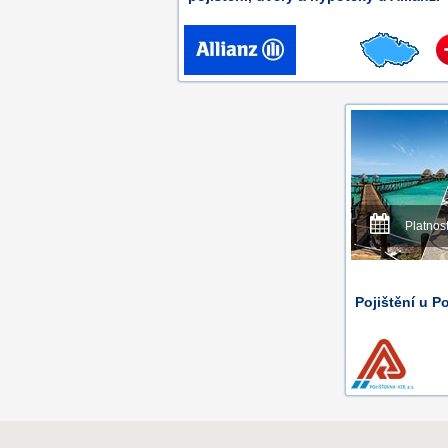
Platnos
Pojištění u P