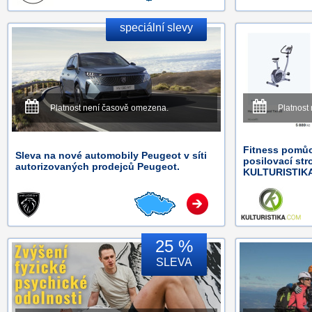
speciální slevy
Platnost není časově omezena.
Platnost
Fitness pomůc
Sleva na nové automobily Peugeot v síti
posilovací str
autorizovaných prodejců Peugeot.
KULTURISTIK
25 %
SLEVA