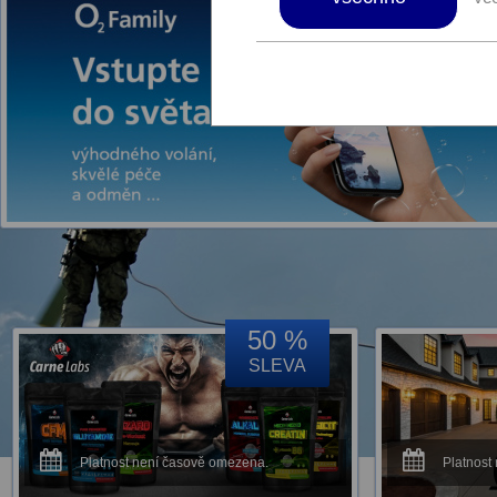
50 %
SLEVA
Platnost není časově omezena.
Platnost