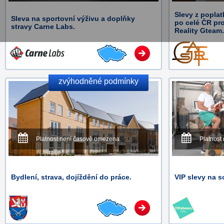
Slevy z poplat
Sleva na sportovní výživu a doplňky
po celé ČR pr
stravy Carne Labs.
Reality Gteam.
zvýhodněné podmínky
Platnost není časově omezena.
Platnost
Bydlení, strava, dojíždění do práce.
VIP slevy na s