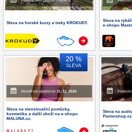
Platnost není časově omezena.
Platnost
Sleva na rybá
Sleva na horské kurzy a treky KROKUDY.
e-shopu Masto
20 %
SLEVA
Benefit lze uplatnit do
31. 12. 2026
Platnost
Sleva na menstruační pomůcky,
Sleva na audio
kosmetiku a další zboží na e-shopu
Pantershop.cz
MALUNA.cz.