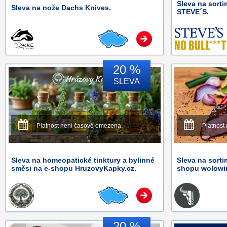
Sleva na sort
Sleva na nože Dachs Knives.
STEVE´S.
20 %
SLEVA
Platnost není časově omezena.
Platnost
Sleva na homeopatické tinktury a bylinné
Sleva na sorti
směsi na e-shopu HruzovyKapky.cz.
shopu wolowin
20 %