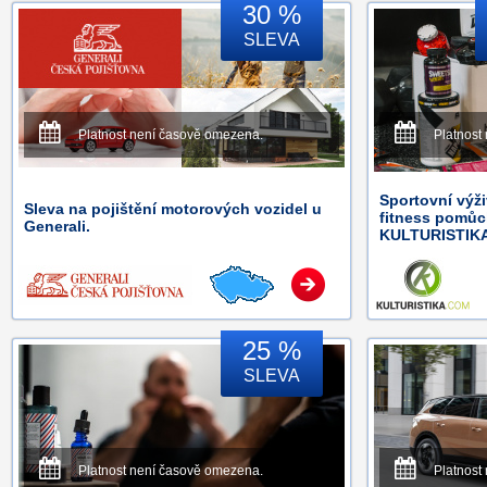
30 %
SLEVA
Platnost není časově omezena.
Platnost
Sportovní výži
Sleva na pojištění motorových vozidel u
fitness pomůc
Generali.
KULTURISTIK
25 %
SLEVA
Platnost není časově omezena.
Platnost