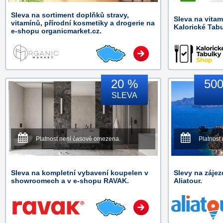
Sleva na sortiment doplňků stravy,
Sleva na vitam
vitamínů, přírodní kosmetiky a drogerie na
Kalorické Tabu
e-shopu organicmarket.cz.
20 %
500
SLEVA
Platnost není časově omezena.
Platnost
Sleva na kompletní vybavení koupelen v
Slevy na záje
showroomech a v e-shopu RAVAK.
Aliatour.