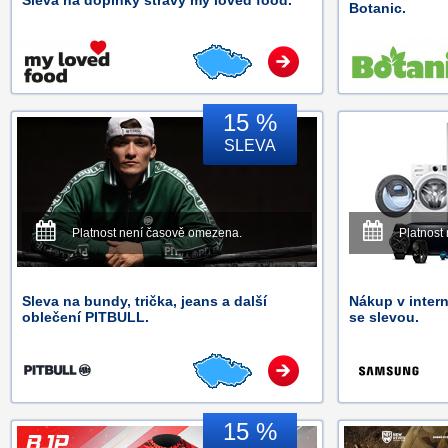
Sleva na doplňky stravy my loved food.
Botanic.
15 %
SLEVA
Platnost není časově omezena.
Platnost
Sleva na bundy, trička, jeans a další
Nákup v inte
oblečení PITBULL.
se slevou.
15 %