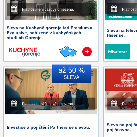
Platnost není časově omezena.
Platnost
Sleva na Kuchyně gorenje řad Premium a
Sleva na telev
Exclusive, nabízené v kuchyňských
Hisense.
studiích Gorenje.
až 50 %
SLEVA
Platnost není časově omezena.
Platnost
Sleva na pojiš
Investice a pojištění Partners se slevou.
pojišťovna.