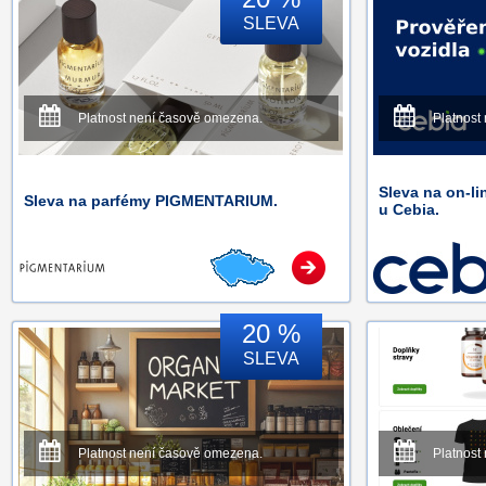
SLEVA
Platnost není časově omezena.
Platnost
Sleva na on-li
Sleva na parfémy PIGMENTARIUM.
u Cebia.
20 %
SLEVA
Platnost není časově omezena.
Platnost