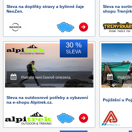
Sleva na doplňky stravy a bylinné čaje
Sleva na sorti
NeoZen.
shopu Trenýrk
30 %
SLEVA
Platnost není časově omezena.
Platnost
Sleva na outdoorové potřeby a vybavení
Pojištění u Po
na e-shopu Alpitrek.cz.