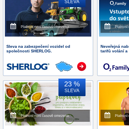
SLEVA
Platnost není časově omezena.
Platnost
Sleva na zabezpečení vozidel od
Neveřejná na
společnosti SHERLOG.
tarifů volání a
23 %
SLEVA
Platnost není časově omezena.
Platnost