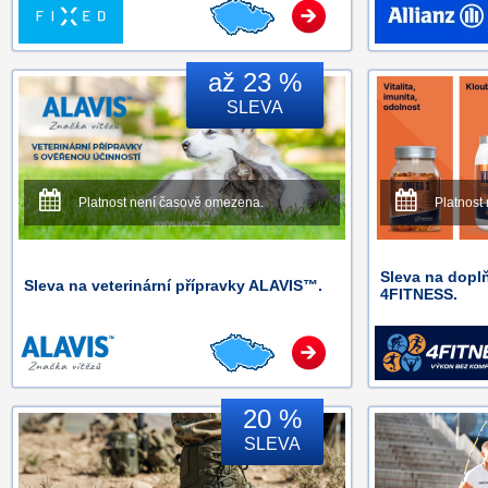
až 23 %
SLEVA
Platnost není časově omezena.
Platnost
Sleva na dopl
Sleva na veterinární přípravky ALAVIS™.
4FITNESS.
20 %
SLEVA