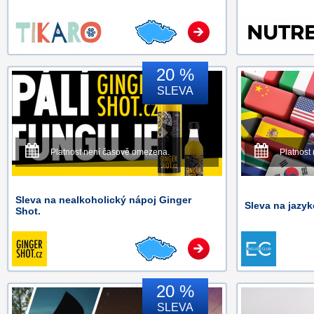
20 %
SLEVA
Platnost není časově omezena.
Platnost
Sleva na nealkoholický nápoj Ginger
Sleva na jazyk
Shot.
20 %
SLEVA