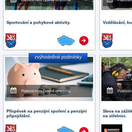
Platnost není časově omezena.
Platnost
Sportování a pohybové aktivity.
Vzdělávání, ku
zvýhodněné podmínky
Platnost není časově omezena.
Platnost
Příspěvek na penzijní spoření a penzijní
Sleva na zážit
připojištění.
na střelnici.