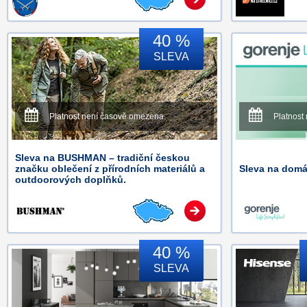
40 %
SLEVA
Platnost není časově omezena.
Platnost
Sleva na BUSHMAN – tradiční českou
značku oblečení z přírodních materiálů a
Sleva na domá
outdoorových doplňků.
40 %
SLEVA