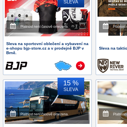
SLEVA
Platnost není časově omezena.
Platnost
Sleva na sportovní oblečení a vybavení na
e-shopu bjp-store.cz a v prodejně BJP v
Sleva na takti
Brně.
15 %
SLEVA
Platnost není časově omezena.
Platnost