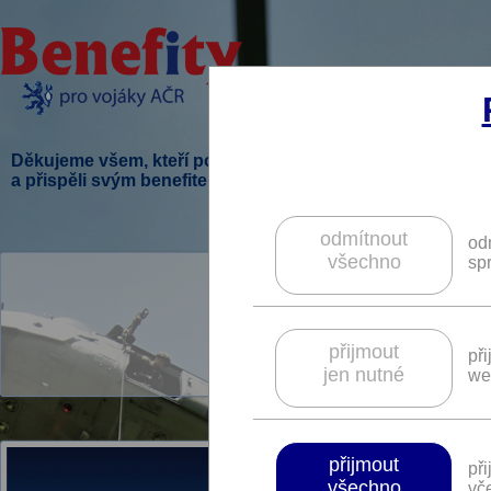
Děkujeme všem, kteří podpořili tento projekt
a přispěli svým benefitem.
odmítnout
od
všechno
sp
Lib
V tomto kraji je pr
přijmout
př
jen nutné
we
přijmout
př
všechno
vče