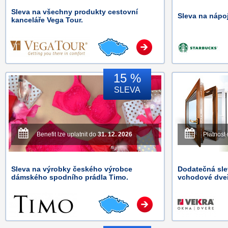
Sleva na všechny produkty cestovní
Sleva na nápo
kanceláře Vega Tour.
15 %
SLEVA
Benefit lze uplatnit do
31. 12. 2026
Platnost
Sleva na výrobky českého výrobce
Dodatečná sle
dámského spodního prádla Timo.
vchodové dve