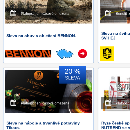
Platnost není časově omezena.
Benefit l
Sleva na švih
Sleva na obuv a oblečení BENNON.
ŠVIHEJ.
20 %
SLEVA
Platnost není časově omezena.
Platnost
Sleva na nápoje a trvanlivé potraviny
Ryze české sp
Tikaro.
NUTREND se s