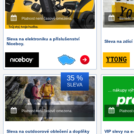
Platnost není časově omezena.
Benefit l
Sleva na elektroniku a příslušenství
Sleva na zdíc
Niceboy.
35 %
SLEVA
Platnost není časově omezena.
Platnost
Sleva na outdoorové oblečení a doplňky
VIP slevy na 