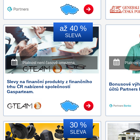
až 40 %
SLEVA
Platnost není časově omezena.
Platnost
Slevy na finanční produkty z finančního
Bonusové výho
trhu ČR nabízené společností
účtů Partners
Gasparteam.
30 %
SLEVA