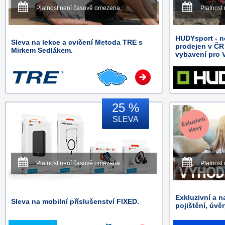
Platnost není časově omezena.
Platnost
HUDYsport - n
Sleva na lekce a cvičení Metoda TRE s
prodejen v ČR
Mirkem Sedlákem.
vybavení pro V
25 %
SLEVA
Platnost není časově omezena.
Platnost
Exkluzivní a n
Sleva na mobilní příslušenství FIXED.
pojištění, úvě