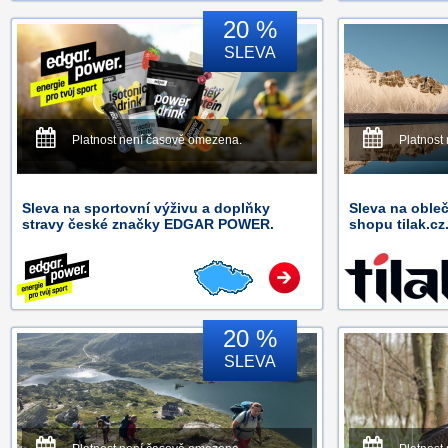
20 %
SLEVA
Platnost není časově omezena.
Platnost
Sleva na sportovní výživu a doplňky
Sleva na obleč
stravy české značky EDGAR POWER.
shopu tilak.cz
20 %
SLEVA