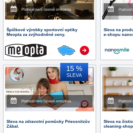
Platnost není časově omezena.
Platnost
Špičkové výrobky sportovní optiky
Sleva na prod
Meopta za zvýhodněné ceny.
e-shopu nanos
15 %
SLEVA
Platnost není časově omezena.
Platnost
Sleva na zdravotní pomůcky Priessnitzův
Sleva na čisti
Zábal.
cleaning-shop