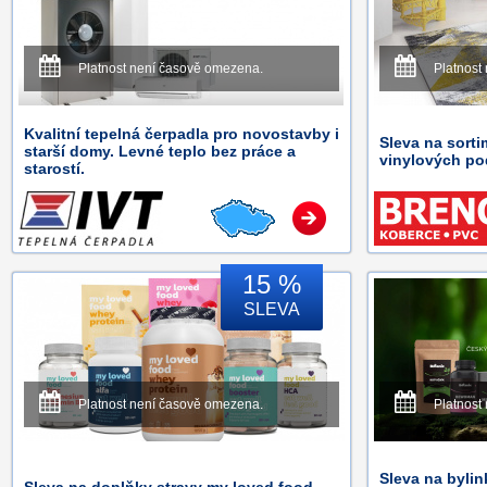
Platnost není časově omezena.
Platnost
Kvalitní tepelná čerpadla pro novostavby i
Sleva na sort
starší domy. Levné teplo bez práce a
vinylových p
starostí.
15 %
SLEVA
Platnost není časově omezena.
Platnost
Sleva na bylin