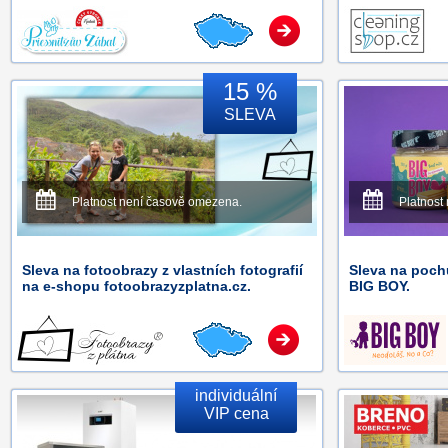
15 %
SLEVA
Platnost není časově omezena.
Platnost
Sleva na fotoobrazy z vlastních fotografií
Sleva na pochu
na e-shopu fotoobrazyzplatna.cz.
BIG BOY.
individuální
VIP cena