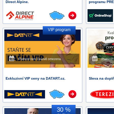
Direct Alpine.
programu PRE
VIP program
Platnost není časově omezena.
Platnost
Exkluzivní VIP ceny na DATART.cz.
Sleva na dopl
30 %