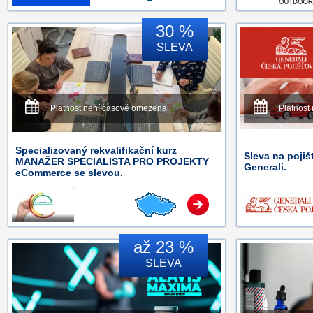
30 %
SLEVA
Platnost není časově omezena.
Platnost
Specializovaný rekvalifikační kurz
Sleva na pojiš
MANAŽER SPECIALISTA PRO PROJEKTY
Generali.
eCommerce se slevou.
až 23 %
SLEVA