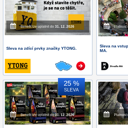
Benefit lze uplatnit do
31. 12. 2026
Platnost
Sleva na vstu
Sleva na zdící prvky značky YTONG.
MA.
25 %
SLEVA
Benefit lze uplatnit do
31. 12. 2026
Platnost