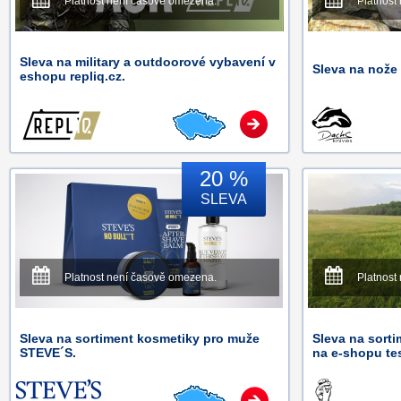
Platnost není časově omezena.
Platnost
Sleva na military a outdoorové vybavení v
Sleva na nože
eshopu repliq.cz.
20 %
SLEVA
Platnost není časově omezena.
Platnost
Sleva na sortiment kosmetiky pro muže
Sleva na sort
STEVE´S.
na e-shopu te