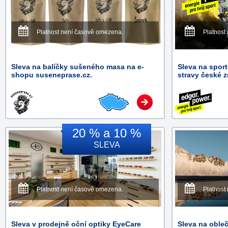
Platnost není časově omezena.
Platnost
Sleva na balíčky sušeného masa na e-
Sleva na spor
shopu suseneprase.cz.
stravy české
20 % a 10 %
SLEVA
Platnost není časově omezena.
Platnost
Sleva v prodejně oční optiky EyeCare
Sleva na obleč