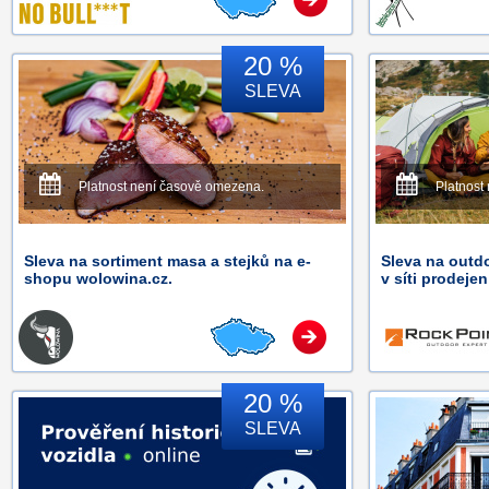
20 %
SLEVA
Platnost není časově omezena.
Platnost
Sleva na sortiment masa a stejků na e-
Sleva na outd
shopu wolowina.cz.
v síti prodeje
20 %
SLEVA