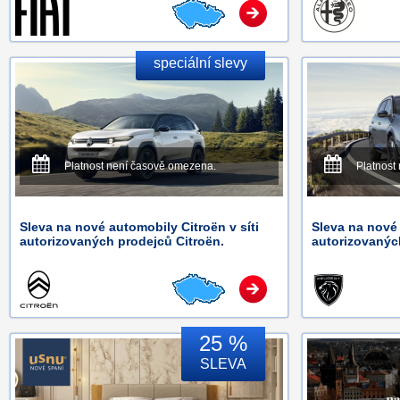
speciální slevy
Platnost není časově omezena.
Platnost
Sleva na nové automobily Citroën v síti
Sleva na nové 
autorizovaných prodejců Citroën.
autorizovanýc
25 %
SLEVA