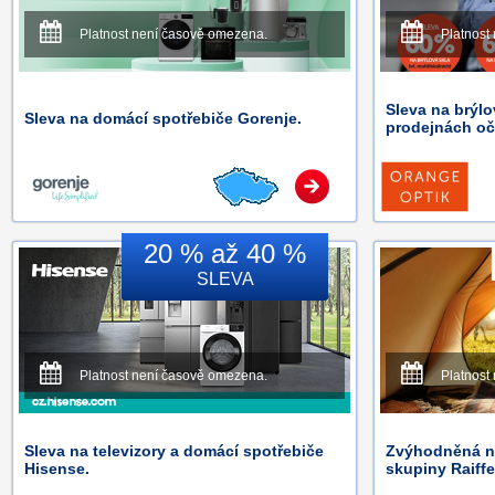
Platnost není časově omezena.
Platnost
Sleva na brýlo
Sleva na domácí spotřebiče Gorenje.
prodejnách o
20 % až 40 %
SLEVA
Platnost není časově omezena.
Platnost
Sleva na televizory a domácí spotřebiče
Zvýhodněná na
Hisense.
skupiny Raiff