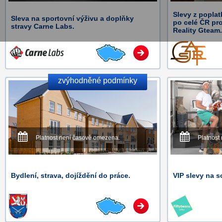
Slevy z poplat
Sleva na sportovní výživu a doplňky
po celé ČR pr
stravy Carne Labs.
Reality Gteam.
zvýhodněné podmínky
Platnost není časově omezena.
Platnost
Bydlení, strava, dojíždění do práce.
VIP slevy na s