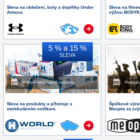
Sleva na oblečení, boty a doplňky Under
Sleva na fitne
Armour.
výživu BODYK
5 % a 15 %
SLEVA
Platnost není časově omezena.
Platnost
Sleva na produkty a přístroje s
Špičkové výro
molekulárním vodíkem.
Meopta za zvý