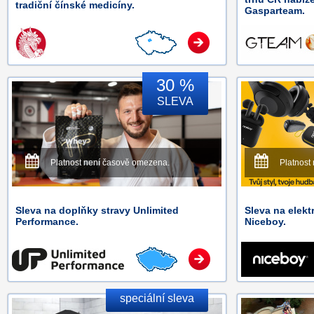
tradiční čínské medicíny.
Gasparteam.
30 %
SLEVA
Platnost není časově omezena.
Platnost
Sleva na doplňky stravy Unlimited
Sleva na elekt
Performance.
Niceboy.
speciální sleva