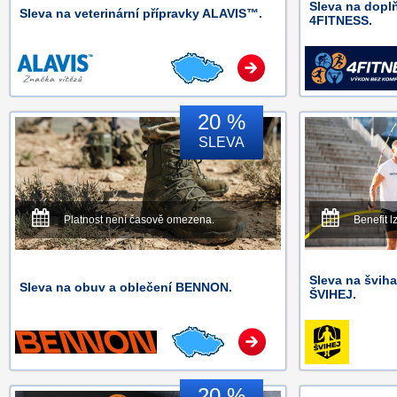
Sleva na dopl
Sleva na veterinární přípravky ALAVIS™.
4FITNESS.
20 %
SLEVA
Platnost není časově omezena.
Benefit l
Sleva na švih
Sleva na obuv a oblečení BENNON.
ŠVIHEJ.
20 %