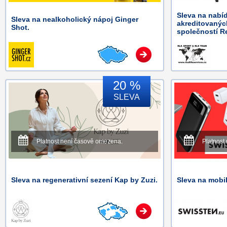
Sleva na nabí
Sleva na nealkoholický nápoj Ginger
akreditovanýc
Shot.
společností Re
20 %
SLEVA
Platnost není časově omezena.
Platnost
Sleva na regenerativní sezení Kap by Zuzi.
Sleva na mobi