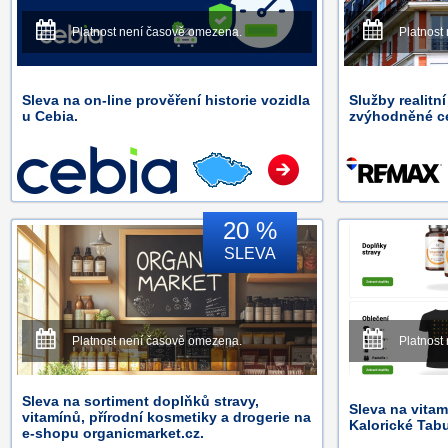
Platnost není časově omezena.
Platnost
Sleva na on-line prověření historie vozidla
Služby realitn
u Cebia.
zvýhodněné c
20 %
SLEVA
Platnost není časově omezena.
Platnost
Sleva na sortiment doplňků stravy,
Sleva na vitam
vitamínů, přírodní kosmetiky a drogerie na
Kalorické Tabu
e-shopu organicmarket.cz.