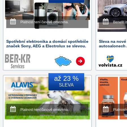
Platnost není časově omezena.
Benefit l
Spotřební elektronika a domácí spotřebiče
Sleva na nové
značek Sony, AEG a Electrolux se slevou.
autosalonech 
až 23 %
SLEVA
Platnost není časově omezena.
Platnost