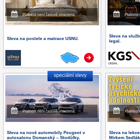
Platnost není časově omezena.
Platnost
Sleva na služ
Sleva na postele a matrace USNU.
legal.
speciální slevy
Platnost není časově omezena.
Platnost
Sleva na nové automobily Peugeot v
Sleva na lekc
autosalonu Domanský – Stodůlky.
Mirkem Sedlá