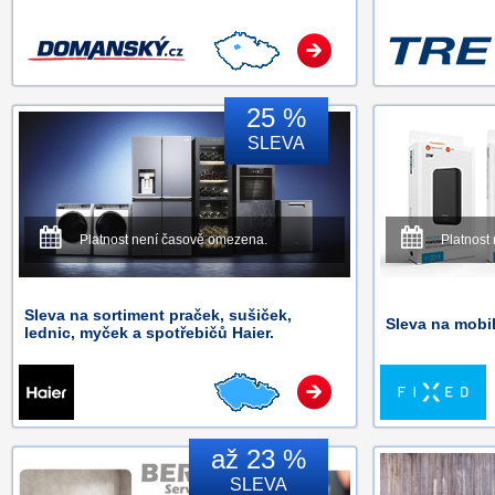
25 %
SLEVA
Platnost není časově omezena.
Platnost
Sleva na sortiment praček, sušiček,
Sleva na mobil
lednic, myček a spotřebičů Haier.
až 23 %
SLEVA