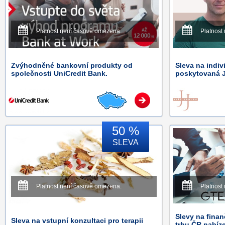
Platnost není časově omezena.
Platnost
Zvýhodněné bankovní produkty od
Sleva na indiv
společnosti UniCredit Bank.
poskytovaná J
50 %
SLEVA
Platnost není časově omezena.
Platnost
Slevy na finan
Sleva na vstupní konzultaci pro terapii
trhu ČR nabíz