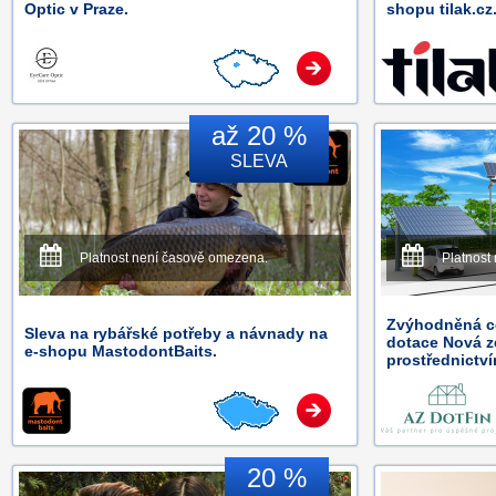
Optic v Praze.
shopu tilak.cz
až 20 %
SLEVA
Platnost není časově omezena.
Platnost
Zvýhodněná ce
Sleva na rybářské potřeby a návnady na
dotace Nová z
e-shopu MastodontBaits.
prostřednictv
20 %