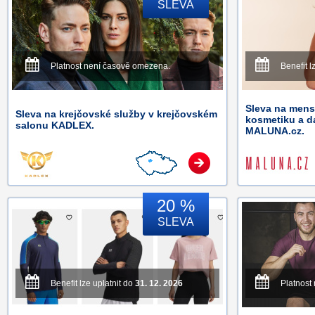
SLEVA
Platnost není časově omezena.
Benefit l
Sleva na mens
Sleva na krejčovské služby v krejčovském
kosmetiku a d
salonu KADLEX.
MALUNA.cz.
20 %
SLEVA
Benefit lze uplatnit do
31. 12. 2026
Platnost