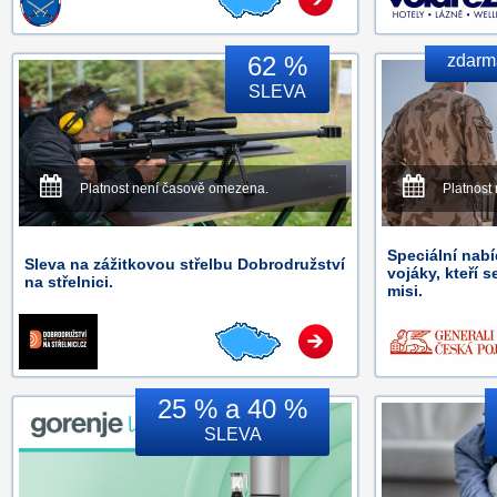
62 %
zdarma
SLEVA
Platnost není časově omezena.
Platnost
Speciální nabí
Sleva na zážitkovou střelbu Dobrodružství
vojáky, kteří s
na střelnici.
misi.
25 % a 40 %
SLEVA