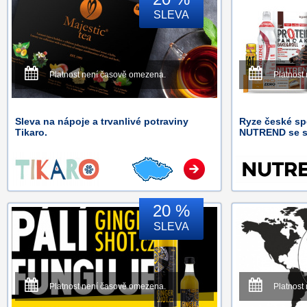
SLEVA
Platnost není časově omezena.
Platnost
Sleva na nápoje a trvanlivé potraviny
Ryze české sp
Tikaro.
NUTREND se s
20 %
SLEVA
Platnost není časově omezena.
Platnost