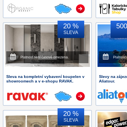
20 %
500
SLEVA
Platnost není časově omezena.
Platnost
Sleva na kompletní vybavení koupelen v
Slevy na záje
showroomech a v e-shopu RAVAK.
Aliatour.
20 %
SLEVA