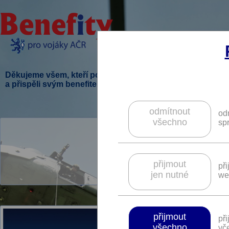
Děkujeme všem, kteří podpořili tento projekt
a přispěli svým benefitem.
odmítnout
od
všechno
sp
Hlavn
V tomto kraji je pr
přijmout
př
jen nutné
we
přijmout
př
všechno
vče