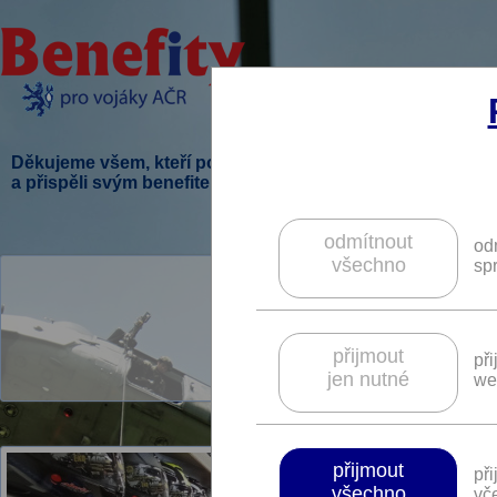
Děkujeme všem, kteří podpořili tento projekt
a přispěli svým benefitem.
odmítnout
od
všechno
sp
Plz
V tomto kraji je pr
přijmout
př
jen nutné
we
přijmout
př
všechno
vče