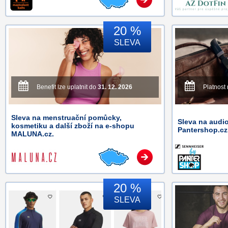
20 %
SLEVA
Benefit lze uplatnit do
31. 12. 2026
Platnost
Sleva na menstruační pomůcky,
Sleva na audio
kosmetiku a další zboží na e-shopu
Pantershop.cz
MALUNA.cz.
20 %
SLEVA