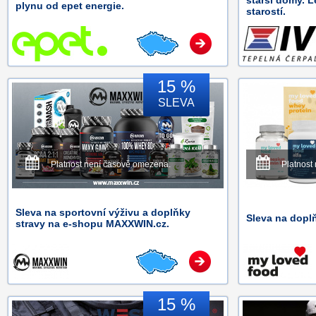
starší domy. L
plynu od epet energie.
starostí.
15 %
SLEVA
Platnost není časově omezena.
Platnost
Sleva na sportovní výživu a doplňky
Sleva na dopl
stravy na e-shopu MAXXWIN.cz.
15 %