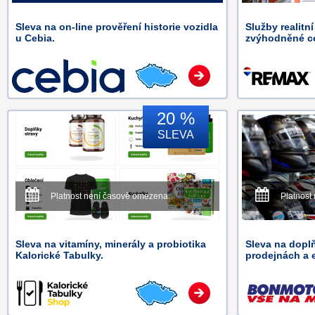
Sleva na on-line prověření historie vozidla
Služby realitn
u Cebia.
zvýhodněné c
20 %
SLEVA
Platnost není časově omezena.
Platnost
Sleva na vitamíny, minerály a probiotika
Sleva na dopl
Kalorické Tabulky.
prodejnách a