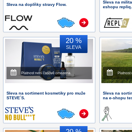
Sleva na milit
Sleva na doplňky stravy Flow.
eshopu repliq.
20 %
SLEVA
Platnost není časově omezena.
Platnost
Sleva na sortiment kosmetiky pro muže
Sleva na sort
STEVE´S.
na e-shopu te
20 %