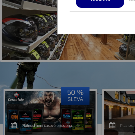
50 %
SLEVA
Platnost není časově omezena.
Platnost