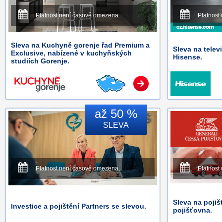
Platnost není časově omezena.
Platnost
Sleva na Kuchyně gorenje řad Premium a
Sleva na telev
Exclusive, nabízené v kuchyňských
Hisense.
studiích Gorenje.
až 50 %
SLEVA
Platnost není časově omezena.
Platnost
Sleva na pojiš
Investice a pojištění Partners se slevou.
pojišťovna.