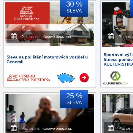
30 %
SLEVA
Platnost není časově omezena.
Platnost
Sportovní výži
Sleva na pojištění motorových vozidel u
fitness pomůc
Generali.
KULTURISTIK
25 %
SLEVA
Platnost není časově omezena.
Platnost