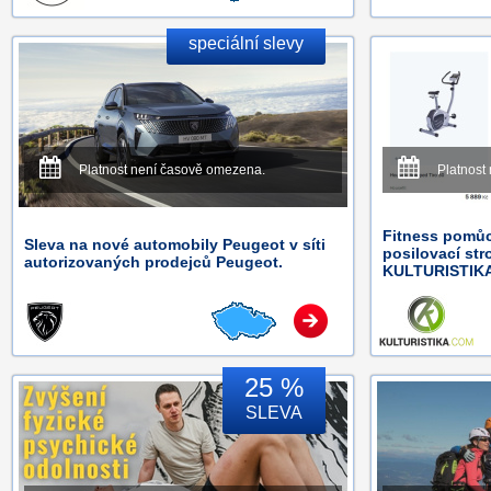
speciální slevy
Platnost není časově omezena.
Platnost
Fitness pomůc
Sleva na nové automobily Peugeot v síti
posilovací str
autorizovaných prodejců Peugeot.
KULTURISTIK
25 %
SLEVA