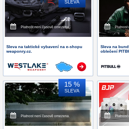
SLEVA
Platnost není časově omezena.
Platnost
Sleva na taktické vybavení na e-shopu
Sleva na bundy
weaponry.cz.
oblečení PITB
15 %
SLEVA
Platnost není časově omezena.
Platnost