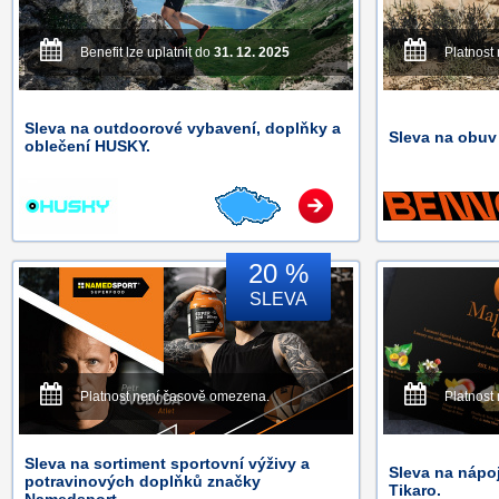
Benefit lze uplatnit do
31. 12. 2025
Platnost
Sleva na outdoorové vybavení, doplňky a
Sleva na obuv
oblečení HUSKY.
20 %
SLEVA
Platnost není časově omezena.
Platnost
Sleva na sortiment sportovní výživy a
Sleva na nápoj
potravinových doplňků značky
Tikaro.