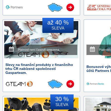
až 40 %
SLEVA
Platnost není časově omezena.
Platnost
Slevy na finanční produkty z finančního
Bonusové výho
trhu ČR nabízené společností
účtů Partners
Gasparteam.
30 %
SLEVA