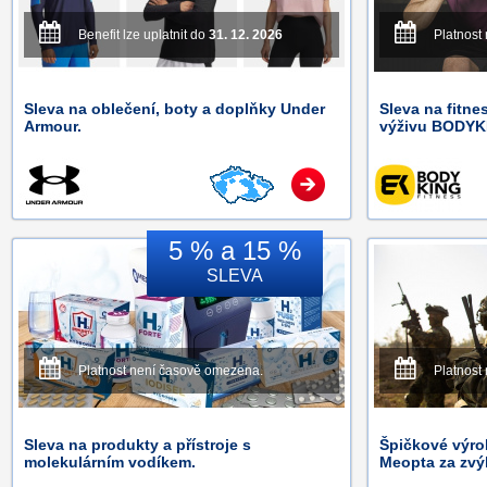
Benefit lze uplatnit do
31. 12. 2026
Platnost
Sleva na oblečení, boty a doplňky Under
Sleva na fitne
Armour.
výživu BODYK
5 % a 15 %
SLEVA
Platnost není časově omezena.
Platnost
Sleva na produkty a přístroje s
Špičkové výro
molekulárním vodíkem.
Meopta za zvý