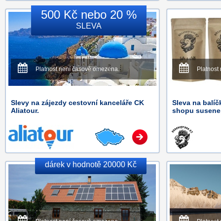
500 Kč nebo 20 %
SLEVA
Platnost není časově omezena.
Platnost
Slevy na zájezdy cestovní kanceláře CK
Sleva na balí
Aliatour.
shopu susenep
dárek v hodnotě 20000 Kč