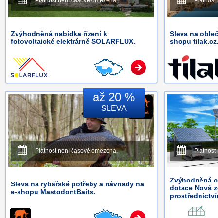
Platnost není časově omezena.
Platnost
Zvýhodněná nabídka řízení k
Sleva na obleč
fotovoltaické elektrárně SOLARFLUX.
shopu tilak.cz
až 20 %
SLEVA
Platnost není časově omezena.
Platnost
Zvýhodněná ce
Sleva na rybářské potřeby a návnady na
dotace Nová z
e-shopu MastodontBaits.
prostřednictv