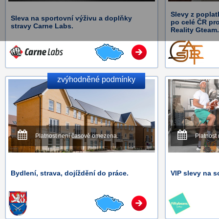
Slevy z poplat
Sleva na sportovní výživu a doplňky
po celé ČR pr
stravy Carne Labs.
Reality Gteam.
zvýhodněné podmínky
Platnost není časově omezena.
Platnost
Bydlení, strava, dojíždění do práce.
VIP slevy na s