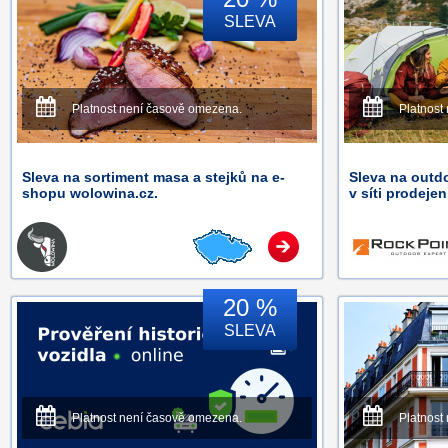
SLEVA
Platnost není časově omezena.
Platnost
Sleva na sortiment masa a stejků na e-
Sleva na outd
shopu wolowina.cz.
v síti prodeje
20 %
SLEVA
Platnost není časově omezena.
Platnost