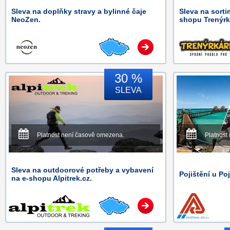
Sleva na doplňky stravy a bylinné čaje
Sleva na sorti
NeoZen.
shopu Trenýrk
30 %
SLEVA
Platnost není časově omezena.
Platnost
Sleva na outdoorové potřeby a vybavení
Pojištění u Po
na e-shopu Alpitrek.cz.