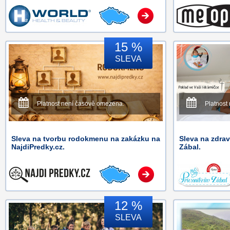
15 %
SLEVA
Platnost není časově omezena.
Platnost
Sleva na tvorbu rodokmenu na zakázku na
Sleva na zdra
NajdiPredky.cz.
Zábal.
12 %
SLEVA