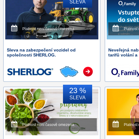
SLEVA
Platnost není časově omezena.
Platnost
Sleva na zabezpečení vozidel od
Neveřejná na
společnosti SHERLOG.
tarifů volání a
23 %
SLEVA
Platnost není časově omezena.
Platnost