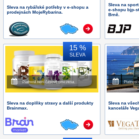
Sleva na spor
Sleva na rybářské potřeby v e-shopu a
e-shopu bjp-st
prodejnách MojeRybarina.
Brně.
15 %
SLEVA
Platnost není časově omezena.
Platnost
Sleva na doplňky stravy a další produkty
Sleva na všec
Brainmax.
kanceláře Vega