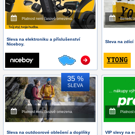
Platnost není časově omezena.
Benefit l
Sleva na elektroniku a příslušenství
Sleva na zdíc
Niceboy.
35 %
SLEVA
Platnost není časově omezena.
Platnost
Sleva na outdoorové oblečení a doplňky
VIP slevy na 