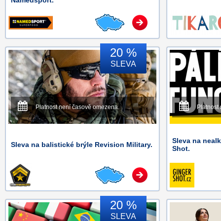
Namedsport.
20 %
SLEVA
Platnost není časově omezena.
Platnost
Sleva na neal
Sleva na balistické brýle Revision Military.
Shot.
20 %
SLEVA