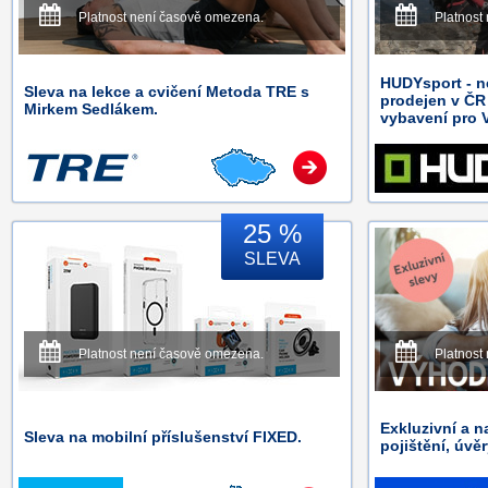
Platnost není časově omezena.
Platnost
HUDYsport - n
Sleva na lekce a cvičení Metoda TRE s
prodejen v ČR
Mirkem Sedlákem.
vybavení pro V
25 %
SLEVA
Platnost není časově omezena.
Platnost
Exkluzivní a n
Sleva na mobilní příslušenství FIXED.
pojištění, úvě