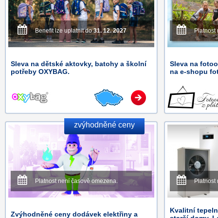
Benefit lze uplatnit do
31. 12. 2027
Platnost
Sleva na dětské aktovky, batohy a školní
Sleva na fotoo
potřeby OXYBAG.
na e-shopu fo
zvýhodněné ceny
Platnost není časově omezena.
Platnost
Kvalitní tepel
Zvýhodněné ceny dodávek elektřiny a