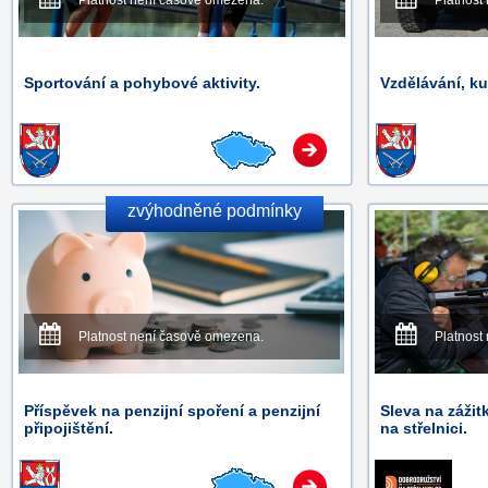
Platnost není časově omezena.
Platnost
Sportování a pohybové aktivity.
Vzdělávání, ku
zvýhodněné podmínky
Platnost není časově omezena.
Platnost
Příspěvek na penzijní spoření a penzijní
Sleva na zážit
připojištění.
na střelnici.