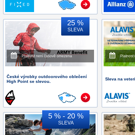
25 %
SLEVA
Platnost není časově omezena
Platnost
České výrobky outdoorového oblečení
Sleva na veter
High Point se slevou.
5 % - 20 %
SLEVA