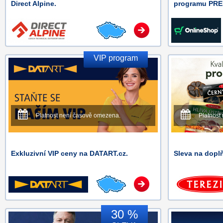
Direct Alpine.
programu PRE
VIP program
Platnost není časově omezena.
Platnost
Exkluzivní VIP ceny na DATART.cz.
Sleva na dopl
30 %